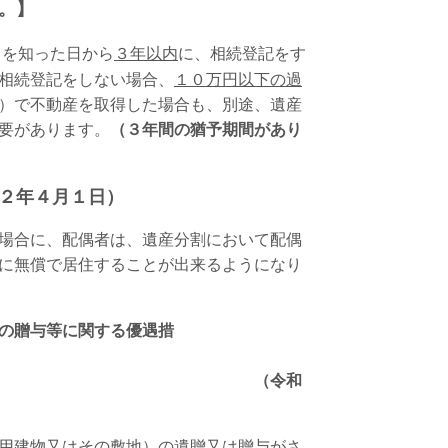
。】
とを知った日から
３年以内
に、相続登記をす
相続登記をしない場合、
１０万円以下の過
）で不動産を取得した場合も、別途、遺産
要があります。
（３年間の猶予期間があり
２年４月１日）
場合に、配偶者は、遺産分割において配偶
に無償で居住することが出来るようになり
の贈与等に関する優遇措
。
令和
用建物又はその敷地）の遺贈又は贈与がさ