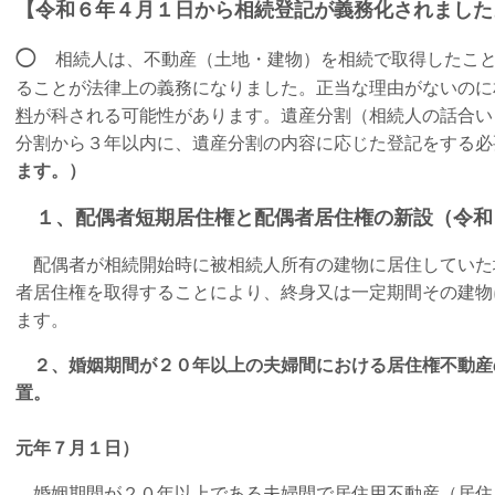
【令和６年４月１日から相続登記が義務化されました
◯
相続人は、不動産（土地・建物）を相続で取得したこ
ることが法律上の義務になりました。正当な理由がないのに
料
が科される可能性があります。遺産分割（相続人の話合い
分割から３年以内に、遺産分割の内容に応じた登記をする必
ます。）
１、配偶者短期居住権と配偶者居住権の新設（令和
配偶者が相続開始時に被相続人所有の建物に居住していた
者居住権を取得することにより、終身又は一定期間その建物
ます。
２、婚姻期間が２０年以上の夫婦間における居住権不動産
置
（
元年７月１日）
婚姻期間が２０年以上である夫婦間で居住用不動産（居住