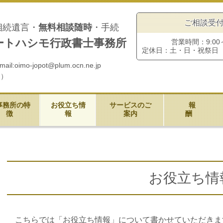
ご相談受
相続遺言・
無料相談随時
・手続
ートハシモ行政書士事務所
営業時間：9:00～
定休日：土・日・祝祭日
mo-jopot@plum.ocn.ne.jp
ｍ）
事務所の特
お役立ち情
サービスのご
報
徴
報
案内
酬
お役立ち情
こちらでは「お役立ち情報」について書かせていただきま